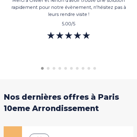
Merci à Olivier et Ninon d'avoir trouvé une solution
rapidement pour notre évènement, n'hésitez pas à
leurs rendre visite !
5.00/5
★★★★★
★★★★★
Nos dernières offres
Nos dernières offres à Paris
10eme Arrondissement