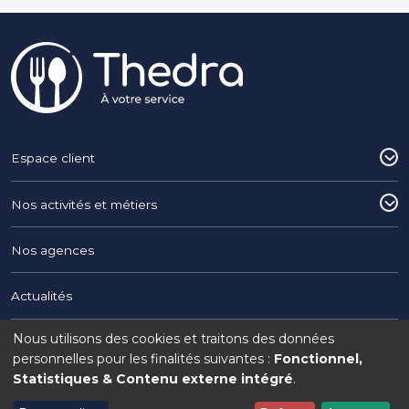
Pied de page
Espace client
Nos activités et métiers
Nos agences
Actualités
Nous utilisons des cookies et traitons des données
Utilisation
Copyright © 2026 THEDRA du Groupe Interaction
personnelles pour les finalités suivantes :
Fonctionnel,
Statistiques & Contenu externe intégré
.
Legal menu
Mentions légales
Politique de confidentialité
Politique de cookies
des