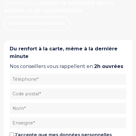
réactivité pour
assurer la continuité de vos
équipes et de vos prestations
.
Soumettre un besoin
Du renfort à la carte, même à la dernière
minute
Nos conseillers vous rappellent en
2h ouvrées
Téléphone *
Code postal Ville
Nom
Enseigne
J’accepte que mes données personnelles