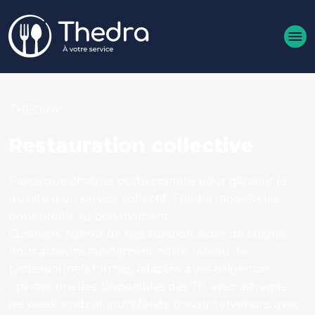
Aller au contenu principal
THEDRA
Restauration collective
Parce que chaque poste compte pour garantir la
qualité d’un service collectif, Thedra mobilise les
bons profils au bon moment.
Cuisiniers, agents de restauration, aides de cuisine,
nous activons rapidement notre réseau de
professionnels formés, adaptés à vos exigences
opérationnelles. Disponibles dès 7h, avec astreinte
les week-ends et jours fériés, nous intervenons avec