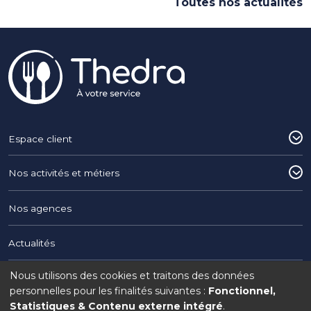
Toutes nos actualités
Pied de page
Espace client
Nos activités et métiers
Nos agences
Actualités
Nous utilisons des cookies et traitons des données
Utilisation
Copyright © 2026 THEDRA du Groupe Interaction
personnelles pour les finalités suivantes :
Fonctionnel,
Statistiques & Contenu externe intégré
.
Legal menu
Mentions légales
Politique de confidentialité
Politique de cookies