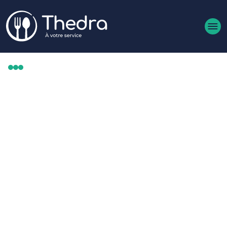
Aller au contenu principal
INTÉRIM ÉVÉNEMENTIEL :
UN LEVIER ESSENTIEL POUR
RÉUSSIR UN ÉVÉNEMENT
D’ENVERGURE (EXEMPLE
VINEXPOSIUM X THEDRA)
Publié le 15 décembre 2025