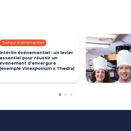
 événementiel
événementiel : un levier
l pour réussir un
nt d’envergure
e Vinexposium x Thedra)