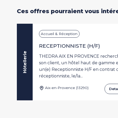
Ces offres pourraient vous intér
DI
Accueil & Réception
RECEPTIONNISTE (H/F)
Hôtellerie
un
THEDRA AIX EN PROVENCE recherch
t
son client, un hôtel haut de gamme 
ur
un(e) Receptionniste H/F en contrat d
réceptionniste, le/la...
Aix-en-Provence (13290)
r
Detai