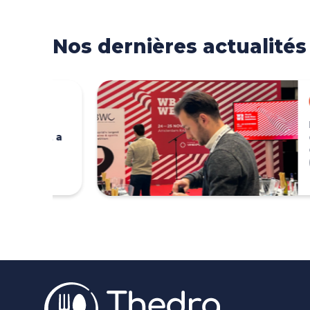
Nos dernières actualités
Traiteur
Intérim 
t a
essentie
événeme
(exempl