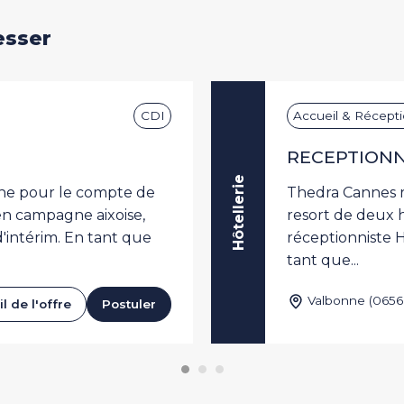
esser
CDI
Accueil & Récept
RECEPTIONNI
Hôtellerie
e pour le compte de
Thedra Cannes r
en campagne aixoise,
resort de deux h
'intérim. En tant que
réceptionniste H
tant que...
Valbonne (0656
l de l'offre
Postuler